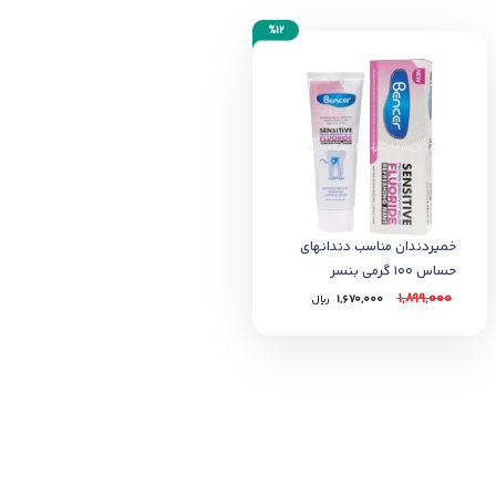
%12
خمیردندان مناسب دندانهای
حساس 100 گرمی بنسر
1,899,000
1,670,000
﷼