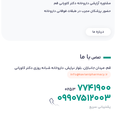
مشاوره آرایشی داروخانه دکتر کاویانی قم
حضور پزشکان مجرب در طبقات فوقانی داروخانه
درباره ما
با ما
تماس
قم، میدان جانبازان، بلوار نیایش، داروخانه شبانه روزی دکتر کاویانی
info@kavianipharmacy.ir
7741900
0253
09907512003
پشتیبانی سریع