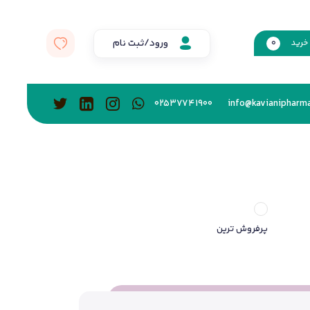
ورود/ثبت نام
خرید
0
02537741900
info@kavianipharma
پرفروش ترین