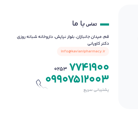
با ما
تماس
قم، میدان جانبازان، بلوار نیایش، داروخانه شبانه روزی
دکتر کاویانی
info@kavianipharmacy.ir
7741900
0253
09907512003
پشتیبانی سریع