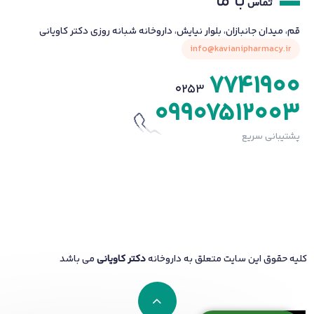
با ما
تماس
قم، میدان جانبازان، بلوار نیایش، داروخانه شبانه روزی دکتر کاویانی
info@kavianipharmacy.ir
7741900
0253
09907512003
پشتیبانی سریع
کلیه حقوق این سایت متعلق به داروخانه
دکتر کاویانی
می باشد