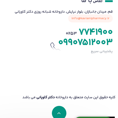
با ما
تماس
قم، میدان جانبازان، بلوار نیایش، داروخانه شبانه روزی دکتر کاویانی
info@kavianipharmacy.ir
7741900
0253
09907512003
پشتیبانی سریع
کلیه حقوق این سایت متعلق به داروخانه
دکتر کاویانی
می باشد