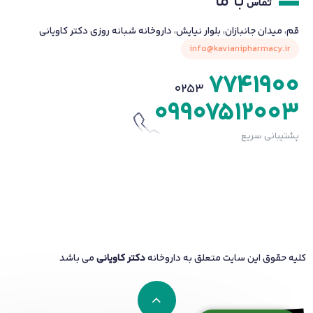
با ما
تماس
قم، میدان جانبازان، بلوار نیایش، داروخانه شبانه روزی دکتر کاویانی
info@kavianipharmacy.ir
7741900
0253
09907512003
پشتیبانی سریع
کلیه حقوق این سایت متعلق به داروخانه
دکتر کاویانی
می باشد