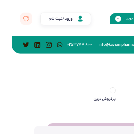
ورود/ثبت نام
خرید
0
02537741900
info@kavianipharma
پرفروش ترین