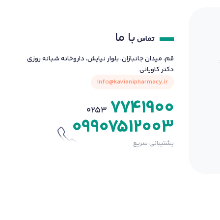
با ما
تماس
قم، میدان جانبازان، بلوار نیایش، داروخانه شبانه روزی
دکتر کاویانی
info@kavianipharmacy.ir
7741900
0253
09907512003
پشتیبانی سریع