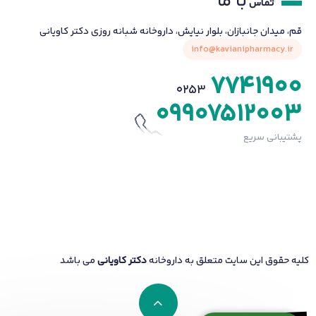
با ما
تماس
قم، میدان جانبازان، بلوار نیایش، داروخانه شبانه روزی دکتر کاویانی
info@kavianipharmacy.ir
7741900
0253
09907512003
پشتیبانی سریع
کلیه حقوق این سایت متعلق به داروخانه
دکتر کاویانی
می باشد