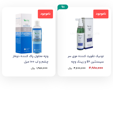
%8
ناموجود
ناموجود
ناموجود
ناموجود
تونیک تقویت کننده موی سر
وچه محلول پاک کننده دوفاز
سیستئین B6 و زینک وچه
چشم و لب 100 میل
4,980,000
4,600,000
﷼
1,980,000
﷼