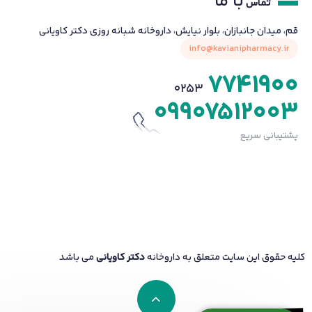
با ما
تماس
قم، میدان جانبازان، بلوار نیایش، داروخانه شبانه روزی دکتر کاویانی
info@kavianipharmacy.ir
7741900
0253
09907512003
پشتیبانی سریع
کلیه حقوق این سایت متعلق به داروخانه
دکتر کاویانی
می باشد