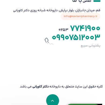
با ما
تماس
قم، میدان جانبازان، بلوار نیایش، داروخانه شبانه روزی دکتر کاویانی
info@kavianipharmacy.ir
7741900
0253
09907512003
پشتیبانی سریع
کلیه حقوق این سایت متعلق به داروخانه
دکتر کاویانی
می باشد