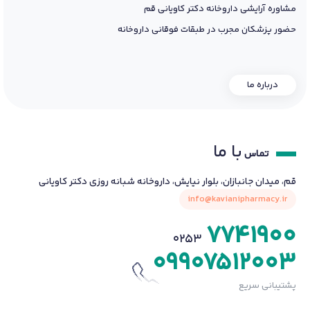
مشاوره آرایشی داروخانه دکتر کاویانی قم
حضور پزشکان مجرب در طبقات فوقانی داروخانه
درباره ما
با ما
تماس
قم، میدان جانبازان، بلوار نیایش، داروخانه شبانه روزی دکتر کاویانی
info@kavianipharmacy.ir
7741900
0253
09907512003
پشتیبانی سریع