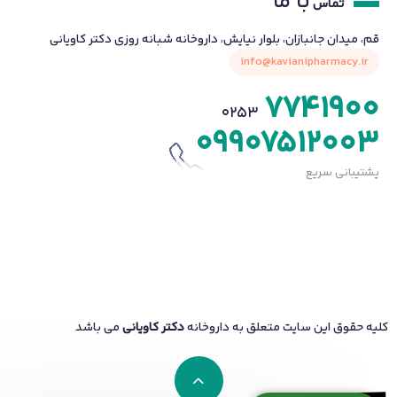
با ما
تماس
قم، میدان جانبازان، بلوار نیایش، داروخانه شبانه روزی دکتر کاویانی
info@kavianipharmacy.ir
7741900
0253
09907512003
پشتیبانی سریع
کلیه حقوق این سایت متعلق به داروخانه
دکتر کاویانی
می باشد