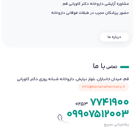
مشاوره آرایشی داروخانه دکتر کاویانی قم
حضور پزشکان مجرب در طبقات فوقانی داروخانه
درباره ما
با ما
تماس
قم، میدان جانبازان، بلوار نیایش، داروخانه شبانه روزی دکتر کاویانی
info@kavianipharmacy.ir
7741900
0253
09907512003
پشتیبانی سریع