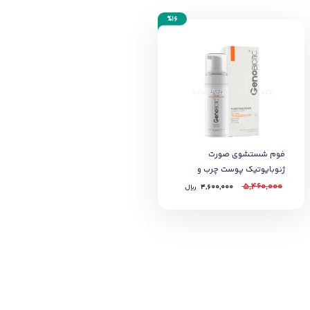
%16
فوم شستشوی صورت
ژنوبایوتیک پوست چرب و
مختلط 150 میل
5,460,000
4,600,000
﷼