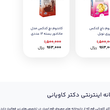
دوم ناچ کدکس
کاندوم نچ کدکس مدل
ری نوبل
ماتادور بسته 12 عددی
1,500,000
1,500,0
963,0
﷼
963,000
﷼
نه اینترنتی دکتر کاویانی
کتر کاویانی قم که از داروخانه های معروف قم است، در تخصص‌های زیر فعالیت دارد: