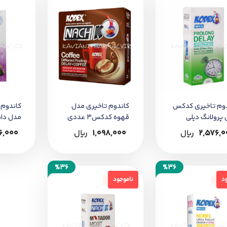
دوم تاخیری کدکس
کاندوم تاخیری مدل
کاندوم
پرولانگ دیلی
قهوه کدکس3 عددی
عددی
2,576,0
﷼
1,098,000
﷼
6,000
%36
%36
جود
ناموجود
د
ناموجود