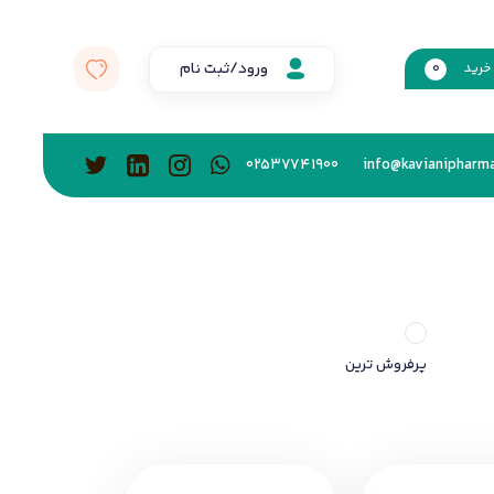
ورود/ثبت نام
خرید
0
02537741900
info@kavianipharma
پرفروش ترین