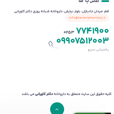
با ما
تماس
قم، میدان جانبازان، بلوار نیایش، داروخانه شبانه روزی دکتر کاویانی
info@kavianipharmacy.ir
7741900
0253
09907512003
پشتیبانی سریع
کلیه حقوق این سایت متعلق به داروخانه
دکتر کاویانی
می باشد