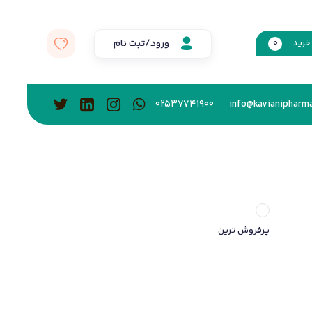
ورود/ثبت نام
خرید
0
02537741900
info@kavianipharma
پرفروش ترین