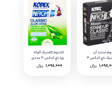
وم استند آپ
کاندوم کلاسیک آلوئه
کلاسیک ناچ کدکس 3
ورا ناچ کدکس 3 عددی
ی
1,098,
﷼
1,098,000
﷼