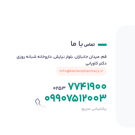
با ما
تماس
قم، میدان جانبازان، بلوار نیایش، داروخانه شبانه روزی
دکتر کاویانی
info@kavianipharmacy.ir
7741900
0253
09907512003
پشتیبانی سریع