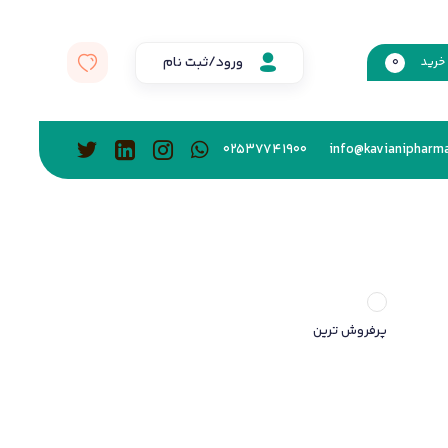
ورود/ثبت نام
خرید
0
02537741900
info@kavianipharma
پرفروش ترین