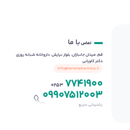
با ما
تماس
قم، میدان جانبازان، بلوار نیایش، داروخانه شبانه روزی
دکتر کاویانی
info@kavianipharmacy.ir
7741900
0253
09907512003
پشتیبانی سریع