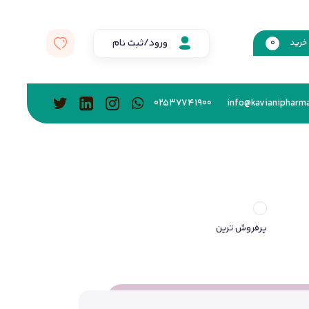
ورود/ثبت نام
خرید
0
02537741900
info@kavianipharma
پرفروش ترین