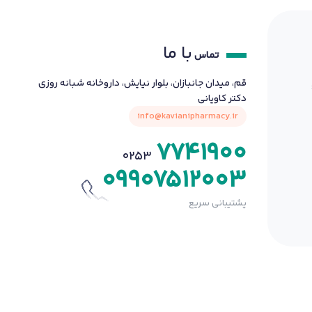
با ما
تماس
قم، میدان جانبازان، بلوار نیایش، داروخانه شبانه روزی
دکتر کاویانی
info@kavianipharmacy.ir
7741900
0253
09907512003
پشتیبانی سریع