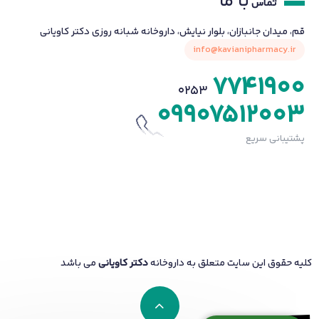
با ما
تماس
قم، میدان جانبازان، بلوار نیایش، داروخانه شبانه روزی دکتر کاویانی
info@kavianipharmacy.ir
7741900
0253
09907512003
پشتیبانی سریع
کلیه حقوق این سایت متعلق به داروخانه
دکتر کاویانی
می باشد