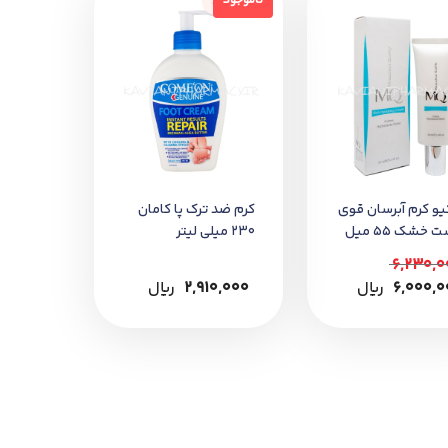
ناموجود
ناموجود
یو کرم آبرسان قوی
کرم ضد ترک پا کامان
خشک 55 میل
230 میلی لیتر
6,230,0
6,000,0
﷼
2,910,000
﷼