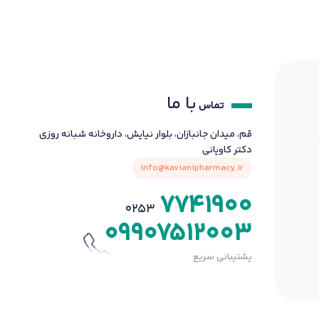
با ما
تماس
قم، میدان جانبازان، بلوار نیایش، داروخانه شبانه روزی
دکتر کاویانی
info@kavianipharmacy.ir
7741900
0253
09907512003
پشتیبانی سریع