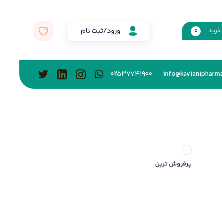
ورود/ثبت نام
خرید
0
02537741900
info@kavianipharma
پرفروش ترین