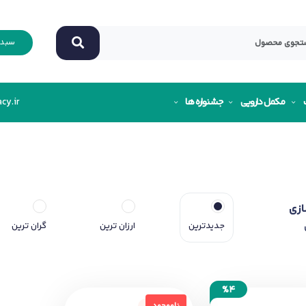
سبد 
مکمل دارویی
جشنواره ها
cy.ir
ازی
جدیدترین
ارزان ترین
گران ترین
%4