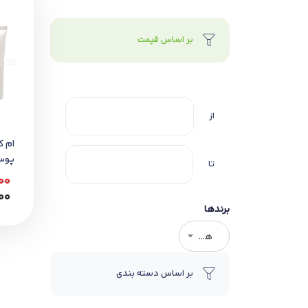
بر اساس قیمت
از
ام ک
پوست 
تا
00
00
برندها
هر برندی
بر اساس دسته بندی