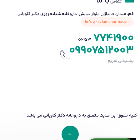
با ما
تماس
قم، میدان جانبازان، بلوار نیایش، داروخانه شبانه روزی دکتر کاویانی
info@kavianipharmacy.ir
7741900
0253
09907512003
پشتیبانی سریع
کلیه حقوق این سایت متعلق به داروخانه
دکتر کاویانی
می باشد