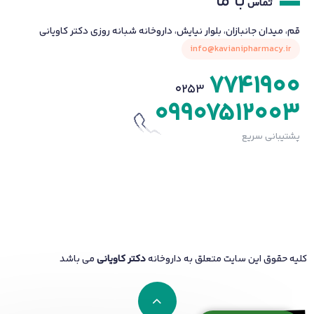
با ما
تماس
قم، میدان جانبازان، بلوار نیایش، داروخانه شبانه روزی دکتر کاویانی
info@kavianipharmacy.ir
7741900
0253
09907512003
پشتیبانی سریع
کلیه حقوق این سایت متعلق به داروخانه
دکتر کاویانی
می باشد