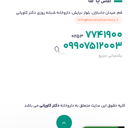
با ما
تماس
قم، میدان جانبازان، بلوار نیایش، داروخانه شبانه روزی دکتر کاویانی
info@kavianipharmacy.ir
7741900
0253
09907512003
پشتیبانی سریع
کلیه حقوق این سایت متعلق به داروخانه
دکتر کاویانی
می باشد