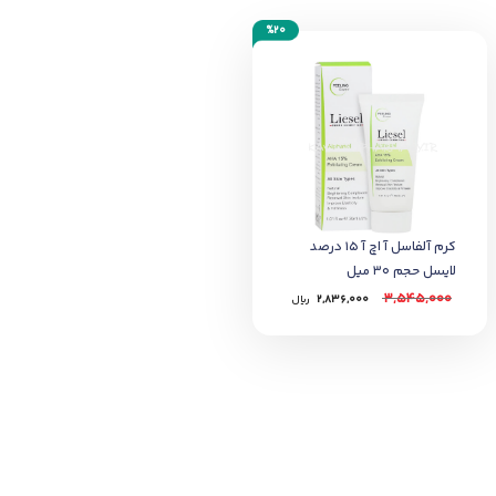
%20
کرم آلفاسل آ اچ آ 15 درصد
لایسل حجم 30 میل
3,545,000
2,836,000
﷼