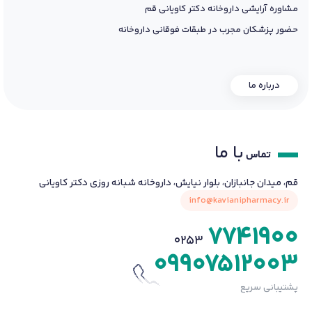
مشاوره آرایشی داروخانه دکتر کاویانی قم
حضور پزشکان مجرب در طبقات فوقانی داروخانه
درباره ما
با ما
تماس
قم، میدان جانبازان، بلوار نیایش، داروخانه شبانه روزی دکتر کاویانی
info@kavianipharmacy.ir
7741900
0253
09907512003
پشتیبانی سریع