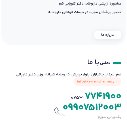
مشاوره آرایشی داروخانه دکتر کاویانی قم
حضور پزشکان مجرب در طبقات فوقانی داروخانه
درباره ما
با ما
تماس
قم، میدان جانبازان، بلوار نیایش، داروخانه شبانه روزی دکتر کاویانی
info@kavianipharmacy.ir
7741900
0253
09907512003
پشتیبانی سریع