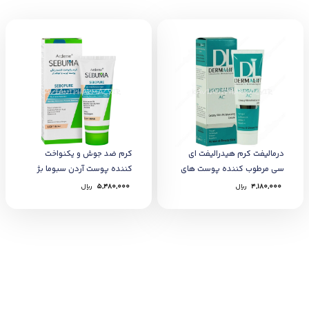
درمالیفت کرم هیدرالیفت ای
کرم ضد جوش و یکنواخت
سی مرطوب کننده پوست های
کننده پوست آردن سبوما بژ
چرب
روشن
4,180,000
﷼
5,480,000
﷼