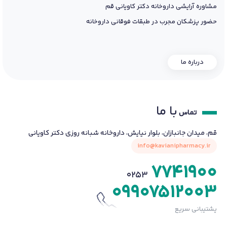
مشاوره آرایشی داروخانه دکتر کاویانی قم
حضور پزشکان مجرب در طبقات فوقانی داروخانه
درباره ما
با ما
تماس
قم، میدان جانبازان، بلوار نیایش، داروخانه شبانه روزی دکتر کاویانی
info@kavianipharmacy.ir
7741900
0253
09907512003
پشتیبانی سریع