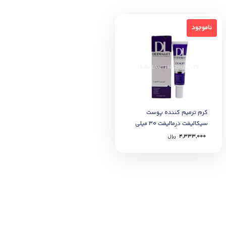
ناموجود
ناموجود
کرم ترمیم کننده پوست
سیکالیفت درمالیفت ۳۰ میلی
لیتر
4,333,000
﷼