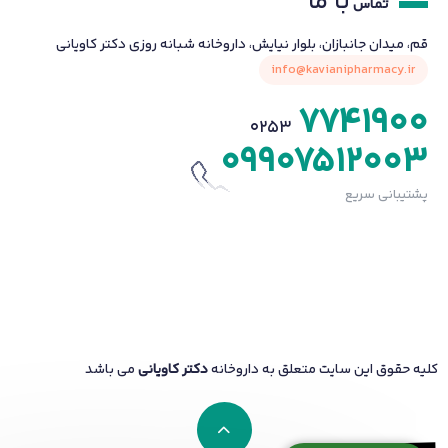
با ما
تماس
قم، میدان جانبازان، بلوار نیایش، داروخانه شبانه روزی دکتر کاویانی
info@kavianipharmacy.ir
7741900
0253
09907512003
پشتیبانی سریع
کلیه حقوق این سایت متعلق به داروخانه
دکتر کاویانی
می باشد