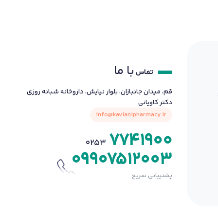
با ما
تماس
قم، میدان جانبازان، بلوار نیایش، داروخانه شبانه روزی
دکتر کاویانی
info@kavianipharmacy.ir
7741900
0253
09907512003
پشتیبانی سریع