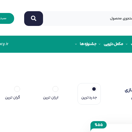
سبد 
مکمل دارویی
جشنواره ها
cy.ir
ازی
جدیدترین
ارزان ترین
گران ترین
%55