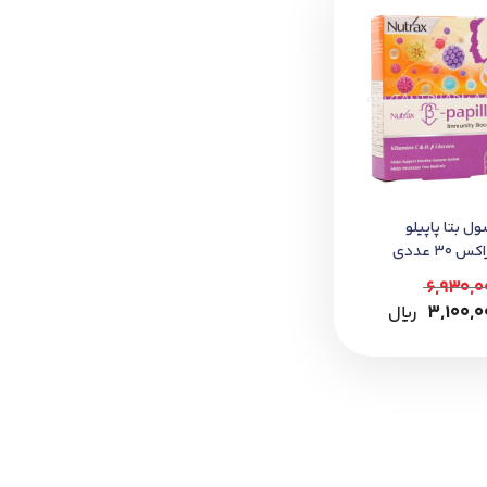
ل بتا پاپیلو
س 30 عددی
6,930,0
3,100,0
﷼