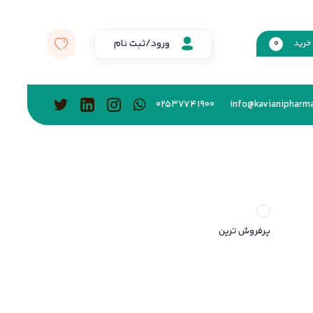
ورود/ثبت نام
خرید
0
02537741900
info@kavianipharma
پرفروش ترین