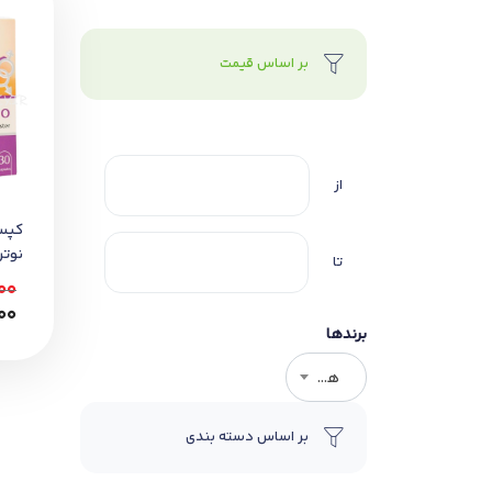
بر اساس قیمت
از
کپسو
نوتراک
تا
00
00
برندها
هر برندی
بر اساس دسته بندی