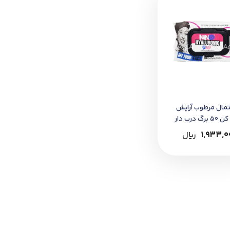
مال مرطوب آرايش
پاک کن 50 برگ درب دار
وص پوست خشک
1,933,0
﷼
مال نینو