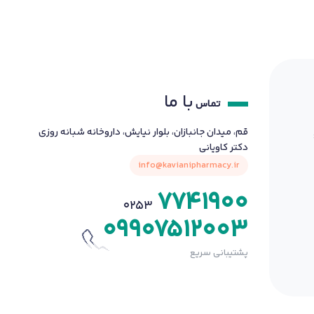
با ما
تماس
قم، میدان جانبازان، بلوار نیایش، داروخانه شبانه روزی
دکتر کاویانی
info@kavianipharmacy.ir
7741900
0253
09907512003
پشتیبانی سریع