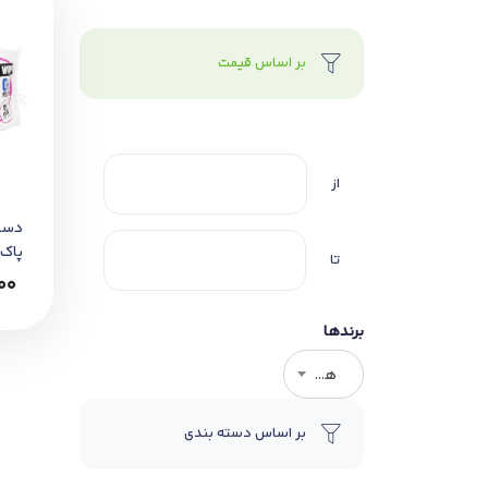
بر اساس قیمت
از
دست
تا
مخص
00
و نر
برندها
هر برندی
بر اساس دسته بندی