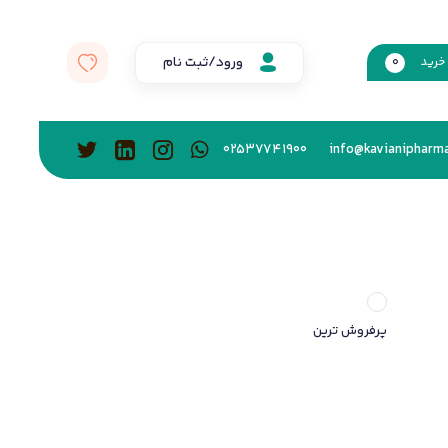
ورود/ثبت نام
خرید
0
02537741900
info@kavianipharma
پرفروش ترین