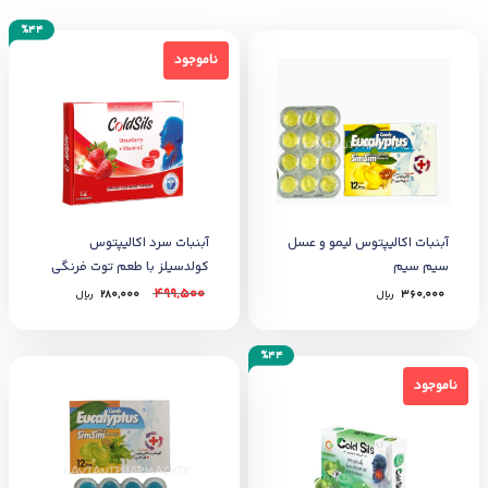
%44
ناموجود
ناموجود
آبنبات اکالیپتوس لیمو و عسل
آبنبات سرد اکالیپتوس
سیم سیم
کولدسیلز با طعم توت فرنگی
12 عددی
499,500
360,000
﷼
280,000
﷼
%44
ناموجود
ناموجود