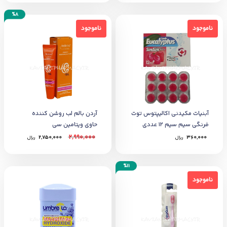
%8
ناموجود
ناموجود
ناموجود
ناموجود
آبنیات مکیدنی اکالیپتوس توت
آردن بالم لب روشن کننده
فرنگی سیم سیم 12 عددی
حاوی ویتامین سی
2,990,000
360,000
﷼
2,750,000
﷼
%11
ناموجود
ناموجود