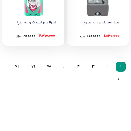
آمبرلا استیک مردانه هیرو
آمبرلا مام استيک زنانه اسپا
2,370,000
1,830,000
1,500,000
﷼
1,900,000
﷼
72
71
70
…
4
3
2
1
←