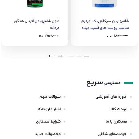
شامپو بدن سیکلوزینک اویدرم
شون شامپوبدن اترنال هنگور
مناسب پوست های آسیب دیده
مردانه
200 میل
1,940,000
﷼
1,756,000
﷼
سریع
دسترسی
دوره های آموزشی
سوالات مهم
عودت کالا
اخبار داروخانه
همکاری با ما
شرایط همکاری
فرصت‌های شغلی
محصولات جدید