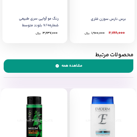
رنگ مو آوایی سری طبیعی
برس نارس سوزن فلزي
شماره7/0 بلوند متوسط
2,728,000
1,900,000
﷼
3,237,000
﷼
محصولات مرتبط
مشاهده همه