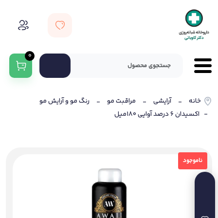
0
خانه
آرایشی
مراقبت مو
رنگ مو و آرایش مو
-
-
-
- اکسیدان 6 درصد آوایی 180میل
ناموجود