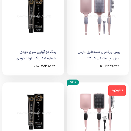
برس پرکتیال مستطیل نارس
رنگ مو آوایی سری دودی
سوزن پلاستیکی کد 103
شماره 8/1 رنگ بلوند دودی
روشن
2,437,000
﷼
3,237,000
﷼
%30
ناموجود
ناموجود