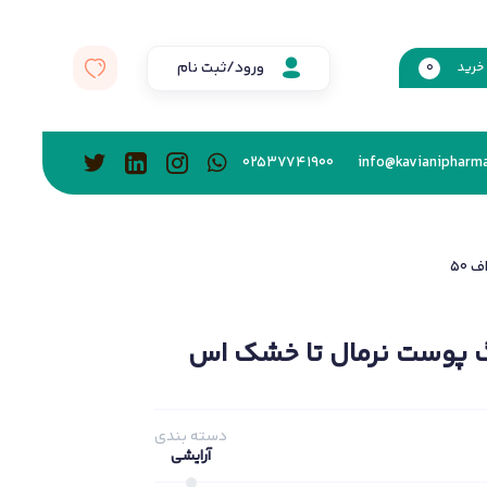
ورود/ثبت نام
خرید
0
02537741900
info@kavianipharma
50
گ پوست نرمال تا خشک اس
دسته بندی
آرایشی