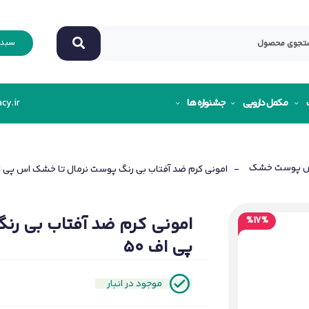
سبد 
مکمل دارویی
جشنواره ها
cy.ir
ص پوست خشک
- امونی کرم ضد آفتاب بی رنگ پوست نرمال تا خشک اس پی اف 
امونی کرم ضد آفتاب بی رن
%17%
پی اف 50
موجود در انبار