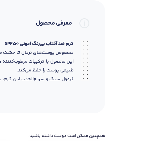
معرفی محصول
کرم ضد آفتاب بی‌رنگ امونی SPF 50
مخصوص پوست‌های نرمال تا خشک طراحی شده و حفا
طبیعی پوست را حفظ می‌کند.
فرمول سبک و سریع‌الجذب این کرم، ب
آرایشی ندارد و به یکنواخت شدن رنگ 
ویژگی‌ها
مناسب پوست‌های نرمال تا خشک
حاوی ترکیبات مرطوب‌کننده و مغذی: نیاسینامید، ویت
جلوگیری از خشکی و حفظ لطافت و ش
بافت سبک و جذب سریع، مناسب استفاد
همچنین ممکن است دوست داشته باشید;