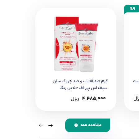
%9
 گردن بمالید. در صورت تعریق یا شنا، استفاده
ست
کرم ضد آفتاب و ضد چروک سان
سیف اس پی اف 50 بی رنگ
4,485,000
﷼
مشاهده همه