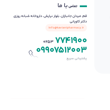
با ما
تماس
قم، میدان جانبازان، بلوار نیایش، داروخانه شبانه روزی
دکتر کاویانی
info@kavianipharmacy.ir
7741900
0253
09907512003
پشتیبانی سریع