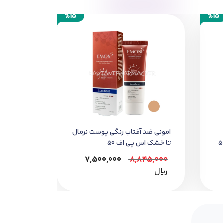
%15
%15
امونی ضد آفتاب رنگی پوست نرمال
تا خشک اس پی اف 50
7,500,000
8,845,000
﷼