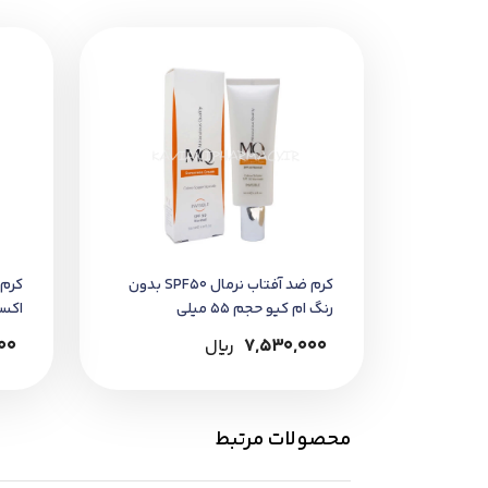
قابل استفاده به‌تنهایی یا زیر آرایش
نحوه مصرف:
روزانه 20 تا 30 دقیقه ق
مجدد توصیه می‌شود.
خرید مطمئن:
این محصول را می‌توانید از
داروخانه شب
به هولوگرام اصالت، تاریخ تولید / ان
کرم ضد آفتاب نرمال SPF50 بدون
رنگ ام کیو حجم 55 میلی
اکس
7,530,000
﷼
00
محصولات مرتبط