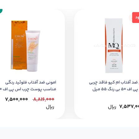
جود
ود
ضد آفتاب ام کیو فاقد چربی
امونی ضد آفتاب فلوئید رنگی
 50 بی رنگ 55 میل
مناسب پوست چرب اس پی اف 50
7,500,000
8,816,000
7,537,0
﷼
﷼