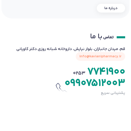
درباره ما
با ما
تماس
قم، میدان جانبازان، بلوار نیایش، داروخانه شبانه روزی دکتر کاویانی
info@kavianipharmacy.ir
7741900
0253
09907512003
پشتیبانی سریع