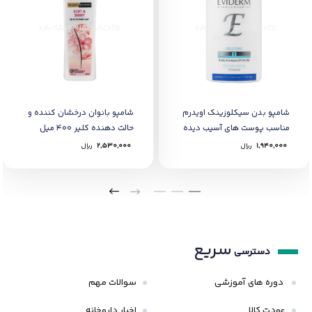
شامپو بدن سیکلوزینک اویدرم
شامپو بانوان درخشان کننده و
مناسب پوست های آسیب دیده
حالت دهنده کلیر 400 میل
200 میل
1,940,000
﷼
2,530,000
﷼
سریع
دسترسی
دوره های آموزشی
سوالات مهم
عودت کالا
اخبار داروخانه