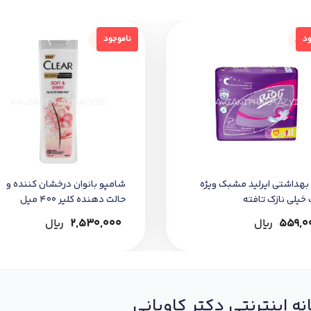
جود
ناموجود
ود
ناموجود
 بهداشتي ايرليد مشبك ويژه
شامپو بانوان درخشان کننده و
خيلي نازك تافته
حالت دهنده کلیر 400 میل
559,0
﷼
2,530,000
﷼
نه اینترنتی دکتر کاویانی