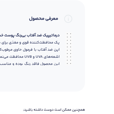
معرفی محصول
درماتیپیک ضد آفتاب بی‌رنگ پوست خشک PF 50 – ۵۰
یک محافظت‌کننده قوی و
مغذی برای
این ضد آفتاب با فرمول حاوی مرطوب‌کن
اشعه‌های UVA و UVB محافظت می‌نماید.
این محصول فاقد رنگ بوده و مناسب
جذب سریع، راحتی استفاده روزانه را فر
ویژگی‌ها و مزایا:
SPF 50
محافظت بسیار بالا در برابر UVA و UVB
مناسب پوست‌های خشک و حساس
فاقد رنگ و ایجاد جلوه طبیعی روی پ
حاوی مرطوب‌کننده برای حفظ رطوبت و
همچنین ممکن است دوست داشته باشید;
سبک، جذب سریع و بدون ایجاد حس چر