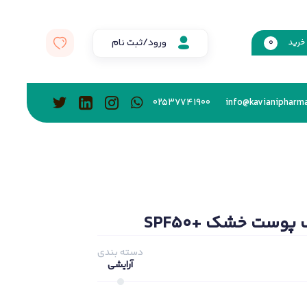
ورود/ثبت نام
خرید
0
02537741900
info@kavianipharma
پوست خشک +SPF50
دسته بندی
آرایشی