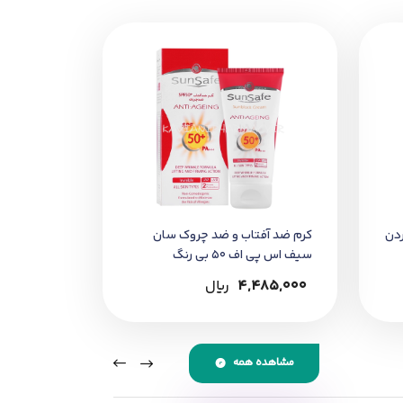
ان آردن
کرم ضد آفتاب و ضد چروک سان
سیف اس پی اف 50 بی رنگ
4,485,000
﷼
مشاهده همه