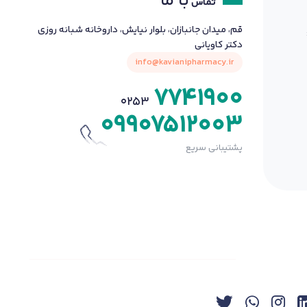
با ما
تماس
قم، میدان جانبازان، بلوار نیایش، داروخانه شبانه روزی
دکتر کاویانی
info@kavianipharmacy.ir
7741900
0253
09907512003
پشتیبانی سریع