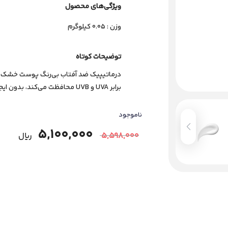
ویژگی‌های ﻣﺤﺼﻮل
وزن : 0.05 کیلوگرم
توضیحات کوتاه
برابر UVA و UVB محافظت می‌کند، بدون ایجاد رنگ یا سنگینی روی پوست.
ناموجود
5,100,000
5,598,000
﷼