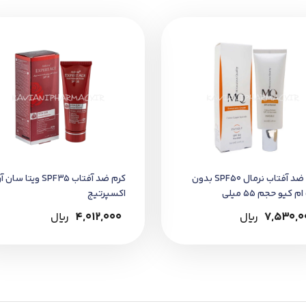
فتن در معرض آفتاب
پوست، استفاده مجدد توصیه می‌شود.
انه‌روزی دکتر کاویانی
تهیه کنید.
ضا و بسته‌بندی دقت نمایید.
کرم ضد آفتاب نرمال SPF50 بدون
کرم ضد آفتاب SPF35 ویتا س
م کیو حجم 55 میلی
اکسپرتیج
7,530,0
﷼
4,012,000
﷼