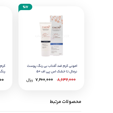
مناسب استفاده روزانه قبل از قرار گر
%17
نحوه مصرف:
حدود ۲۰ دقیقه قبل از مواجهه با نور خورشید، مقدار کافی از ضد آفتاب را روی پوست تمیز صورت و گردن بمالید و به آرامی پخش کنید تا جذب شود.
در صورت تعریق شدید یا شست‌وشوی 
خرید مطمئن:
این محصول را می‌توانید از
داروخانه شب
به هولوگرام اصالت، تاریخ تولید / انق
امونی کرم ضد آفتاب بی رنگ پوست
نرمال تا خشک اس پی اف 50
رنگ ا
8,632,000
7,200,000
﷼
00
محصولات مرتبط