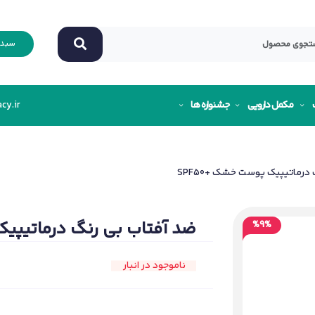
سبد 
مکمل دارویی
جشنواره ها
cy.ir
رماتیپیک پوست خشک +SPF50
ضد آفتاب بی رنگ درماتیپیک 
%9%
ناموجود در انبار