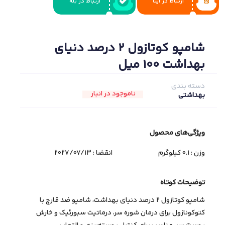
ارتباط در ایتا
ارتباط در بله
شامپو کوتازول 2 درصد دنیای
بهداشت 100 میل
دسته بندی
ناموجود در انبار
بهداشتی
ویژگی‌های ﻣﺤﺼﻮل
وزن : 0.1 کیلوگرم
انقضا :
2027/07/13
توضیحات کوتاه
شامپو کوتازول ۲ درصد دنیای بهداشت، شامپو ضد قارچ با
کتوکونازول برای درمان شوره سر، درماتیت سبورئیک و خارش