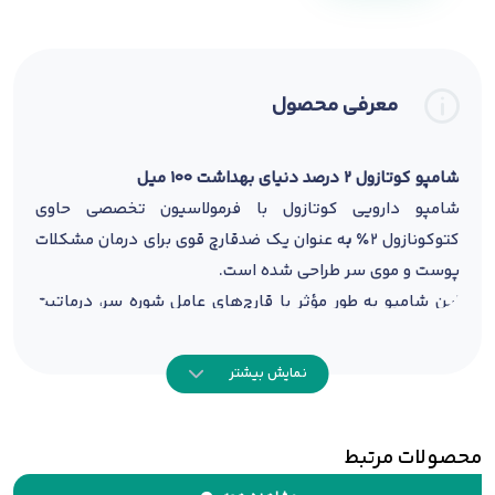
معرفی محصول
شامپو کوتازول 2 درصد دنیای بهداشت 100 میل
شامپو دارویی کوتازول با فرمولاسیون تخصصی حاوی
کتوکونازول ۲٪
ب
ه عنوان یک
ضدقارچ
قوی برای درمان مشکلات
پوست و موی سر طراحی شده است.
این شامپو به طور مؤثر با قارچ‌های عامل
شوره سر
، درماتیت
سبورئیک و خارش مقابله کرده و با کاهش التهاب و
پوسته‌ریزی، سلامت پوست سر را بازیابی می‌کند.
نمایش بیشتر
فاقد پارابن و رنگ‌های مصنوعی، برای استفاده بزرگسالان و
نوجوانان مناسب است.
محصولات مرتبط
نحوه مصرف:
پوست سر را با آب مرطوب کنید