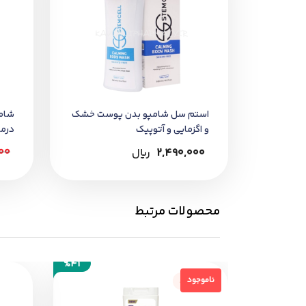
استم سل شامپو بدن پوست خشک
شامپ
و اگزمایی و آتوپیک
درما
00
2,490,000
﷼
محصولات مرتبط
%41
ناموجود
ناموجود