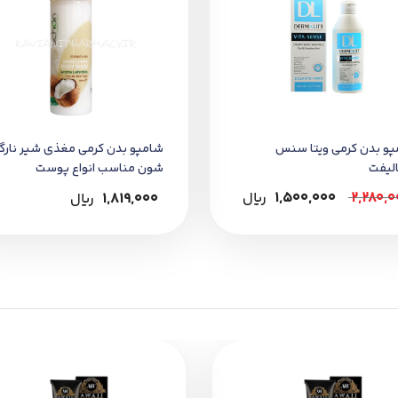
و بدن کرمی ویتا سنس
شامپو بدن کرمی مغذی شیر نارگ
لیفت
شون مناسب انواع پوست
2,280,0
1,500,000
﷼
1,819,000
﷼