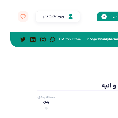
ورود/ثبت نام
خرید
0
02537741900
info@kavianipharma
 انبه
دسته بندی
بدن