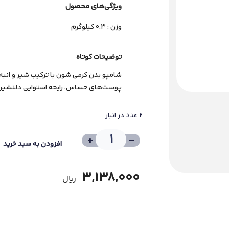
ویژگی‌های ﻣﺤﺼﻮل
وزن : 0.3 کیلوگرم
توضیحات کوتاه
شامپو بدن کرمی شون با ترکیب شیر و انب
پوست‌های حساس، رایحه استوایی دلنشین. خر
2 عدد در انبار
+
-
افزودن به سبد خرید
3,138,000
﷼