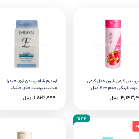
ا و بسته‌بندی محصول دقت نمایید.
پو بدن کرمی شون مدل کرمی
اويدرم شامپو بدن اوي هيدرا
وت فرنگی حجم 300 میل
مناسب پوست هاي خشک
4,143,0
﷼
1,863,000
﷼
%34
جود
د