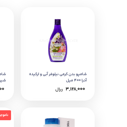
به هولوگرام اصالت، تاریخ تولید/انقض
شامپو بدن کرمی نیلوفر آبی و ارکیده
شام
آدرا 400 میل
شیر ت
3,128,000
﷼
00
نامو
ناموجو