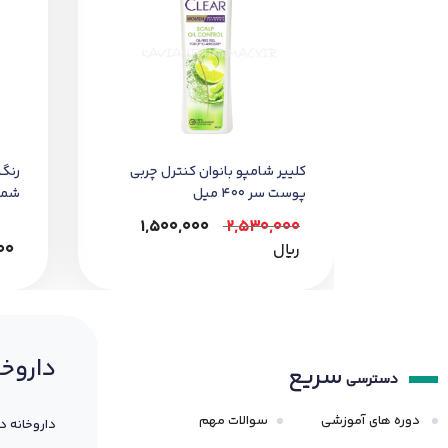
کليير شامپو بانوان کنترل چربي
رنگ
پوست سر 400 ميل
شماره
1,500,000
2,530,000
﷼
00
داروخا
سریع
دسترسی
دوره های آموزشی
سوالات مهم
داروخانه د