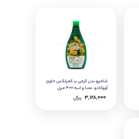
شامپو بدن کرمی ب کمپلکس حاوی
آووکادو، نعنا و انبه 400 میل
3,128,000
﷼