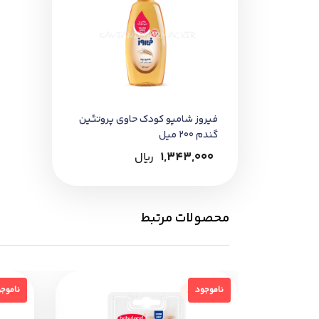
فیروز شامپو کودک حاوی پروتئین
گندم 200 میل
1,343,000
﷼
محصولات مرتبط
ناموجود
نامو
ناموجود
ناموج