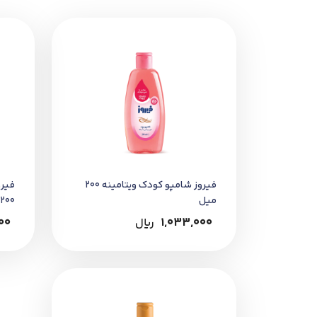
مقداری از شامپو را روی مو و پوست 
استفاده روزانه مجاز است.
خرید مطمئن:
این محصول را می‌توانید از
داروخانه شب
به هولوگرام اصالت، تاریخ تولید و ان
فیروز شامپو کودک ویتامینه 200
فیر
میل
200 میل
1,033,000
﷼
00