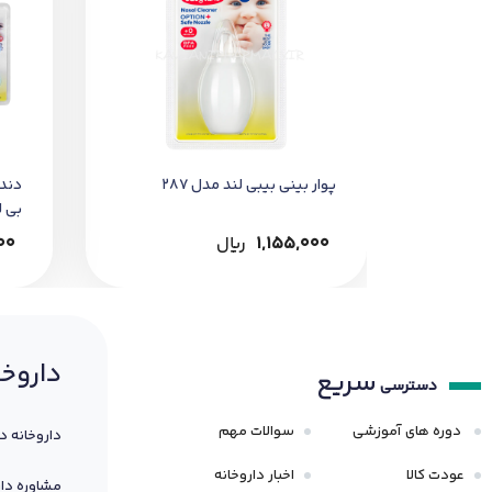
پوار بینی بیبی لند مدل 287
بی ل
1,155,000
﷼
00
داروخا
سریع
دسترسی
دوره های آموزشی
سوالات مهم
داروخانه د
عودت کالا
اخبار داروخانه
مشاوره دار