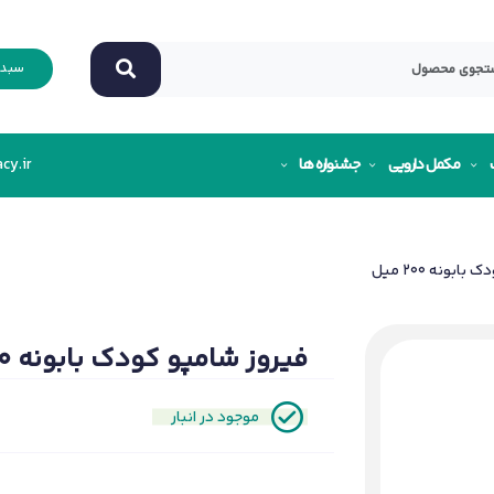
سبد 
مکمل دارویی
جشنواره ها
cy.ir
ونه 200 میل
فیروز شامپو کودک بابونه 200 میل
موجود در انبار