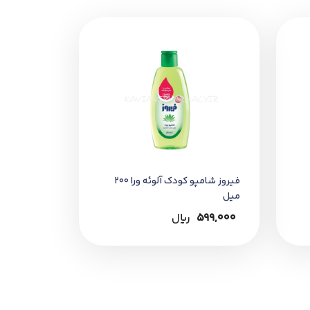
ود و سپس آبکشی نمایید. در صورت نیاز،
فیروز شامپو کودک آلوئه ورا 200
میل
599,000
﷼