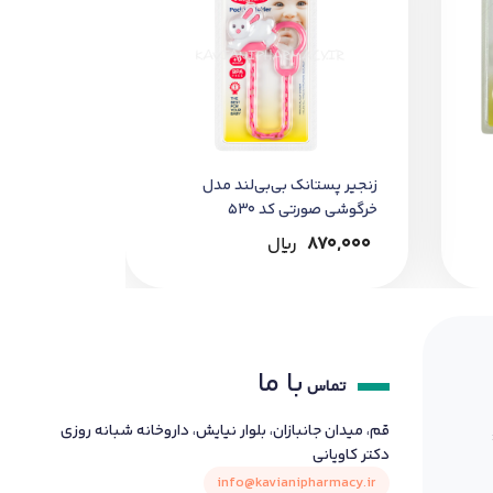
زنجیر پستانک بی‌بی‌لند مدل
خرگوشی صورتی کد 530
870,000
﷼
با ما
تماس
قم، میدان جانبازان، بلوار نیایش، داروخانه شبانه روزی
دکتر کاویانی
info@kavianipharmacy.ir