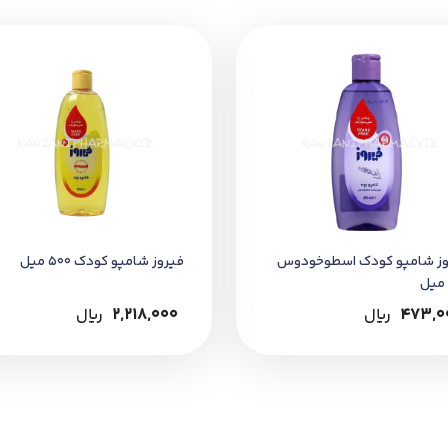
سر مرطوب کودک بریزید، به آرامی ماساژ دهید تا کف ملایمی ایجاد ش
انه‌روزی دکتر کاویانی
تهیه کنید.
قضا و بسته‌بندی محصول دقت نمایید.
وز شامپو کودک اسطوخودوس
فیروز شامپو کودک 500 میل
473,0
﷼
2,218,000
﷼