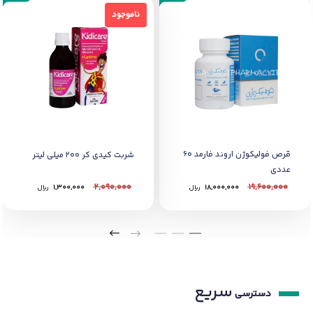
ناموجود
ناموجود
قرص فولیکوژن اروند فارمد 60
شربت کیدی کر 200 میلی لیتر
عددی
2,090,000
19,600,000
18,000,000
﷼
1,300,000
﷼
سریع
دسترسی