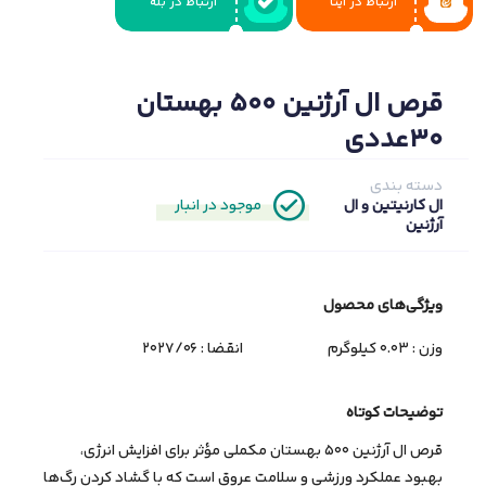
ارتباط در ایتا
ارتباط در بله
قرص ال آرژنین 500 بهستان
30عددی
دسته بندی
موجود در انبار
ال کارنیتین و ال
آرژنین
ویژگی‌های ﻣﺤﺼﻮل
وزن : 0.03 کیلوگرم
انقضا :
2027/06
توضیحات کوتاه
قرص ال آرژنین 500 بهستان مکملی مؤثر برای افزایش انرژی،
بهبود عملکرد ورزشی و سلامت عروق است که با گشاد کردن رگ‌ها