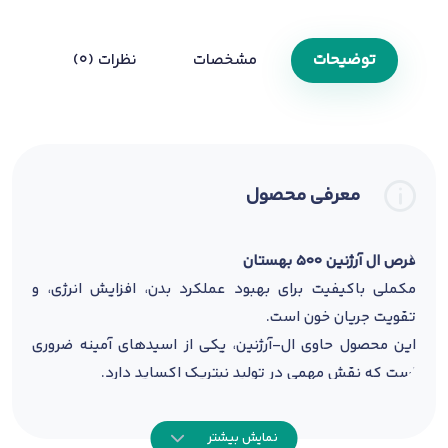
توضیحات
مشخصات
نظرات (0)
معرفی محصول
قرص ال آرژنین 500 بهستان
مکملی باکیفیت برای بهبود عملکرد بدن،
افزایش انرژی،
و
تقویت جریان خون است.
این محصول حاوی ال-آرژنین، یکی از اسیدهای آمینه ضروری
است که نقش مهمی در تولید نیتریک اکساید دارد.
نیتریک اکساید موجب گشاد شدن عروق و بهبود جریان خون
در بدن می‌شود و به همین دلیل مصرف این مکمل می‌تواند
نمایش بیشتر