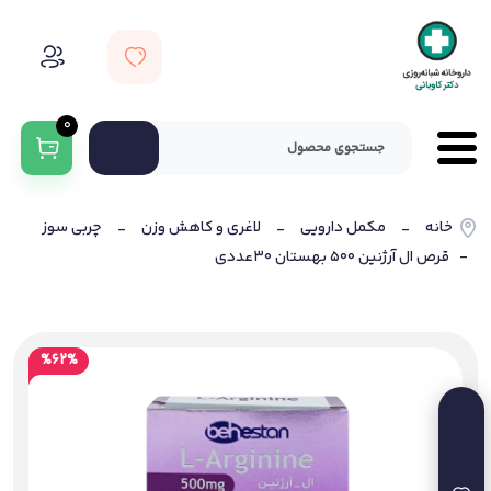
0
خانه
مکمل دارویی
لاغری و کاهش وزن
چربی سوز
-
-
-
- قرص ال آرژنین 500 بهستان 30عددی
%62%