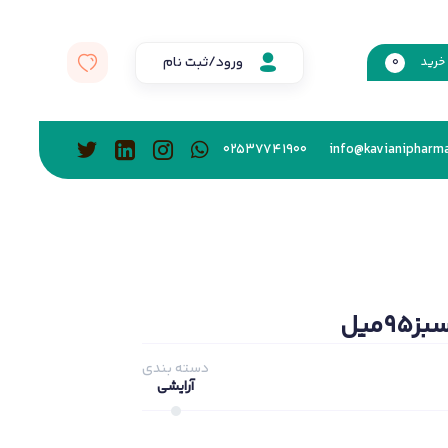
ورود/ثبت نام
خرید
0
02537741900
info@kavianipharma
9ميل
دسته بندی
آرایشی