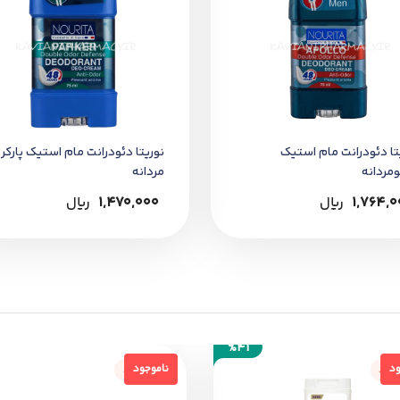
تا دئودرانت مام استیک
نوریتا دئودرانت مام استیک پارکر
ومردانه
مردانه
1,764,0
﷼
1,470,000
﷼
%41
جود
ناموجود
ود
ناموجود