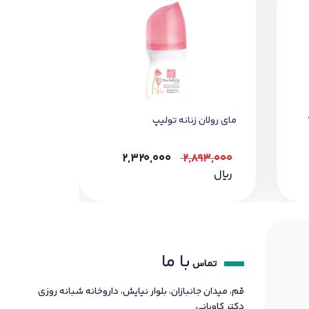
دا شب 7
ماي رولان زنانه توليپ
2,320,000
2,893,000
﷼
با ما
تماس
قم، میدان جانبازان، بلوار نیایش، داروخانه شبانه روزی
دکتر کاویانی