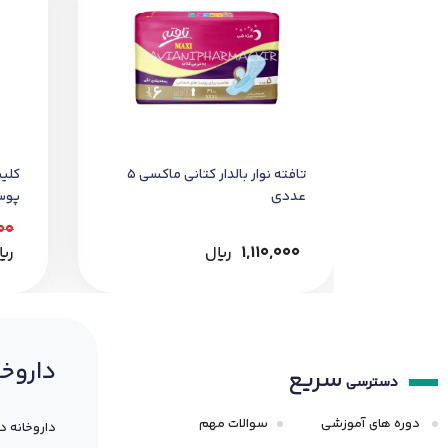
تافته نوار بالدار کتاني ماکسي 5
کليي
عددي
پوست 
00
1,110,000
﷼
﷼
داروخا
سریع
دسترسی
دوره های آموزشی
سوالات مهم
داروخانه د