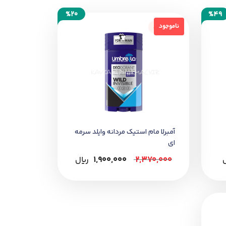
%20
%49
ناموجود
ناموجود
 پوست تحریک‌شده یا آسیب‌دیده خودداری
آمبرلا مام استيک مردانه وايلد سرمه
اي
2,370,000
1,900,000
﷼