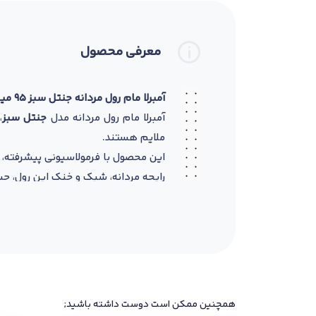
معرفی محصول
آمبرلا مام رول مردانه جنتل سبز ۹۵ میل
آمبرلا مام رول مردانه مدل
جنتل سبز
،
ملایم هستند.
این محصول با فرمولاسیونی پیشرفته، 
رایحه مردانه، شیک و خنک این رول، حس
بافت سبک و جذب سریع آن باعث می‌
مناسب انواع پوست، حتی پوست‌های
ویژگی‌ها:
ضد تعریق قوی و ماندگار
رایحه خنک، ملایم و مردانه
فاقد الکل و مناسب پوست حساس
همچنین ممکن است دوست داشته باشید;
بدون ایجاد لک روی لباس