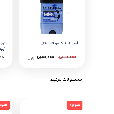
آمبرلا استیک مردانه توتال
نوری
آپول
1,830,000
1,500,000
﷼
00
محصولات مرتبط
ناموجود
نامو
ناموجود
ناموج