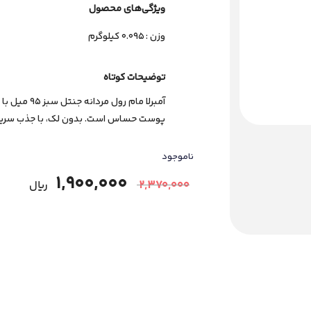
ویژگی‌های ﻣﺤﺼﻮل
وزن : 0.095 کیلوگرم
توضیحات کوتاه
آمبرلا مام ر
پوست حساس است. بدون لک، با جذب سریع. خر
ناموجود
1,900,000
2,370,000
﷼